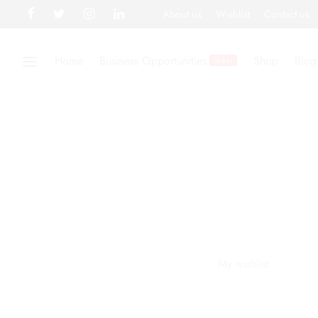
About us
Wishlist
Contact us
Home
Business Opportunities
Shop
Blog
Great
My wishlist