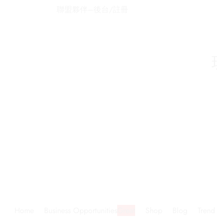
聯盟夥伴–後台/註冊
Home
Business Opportunities
Great
Shop
Blog
Trend