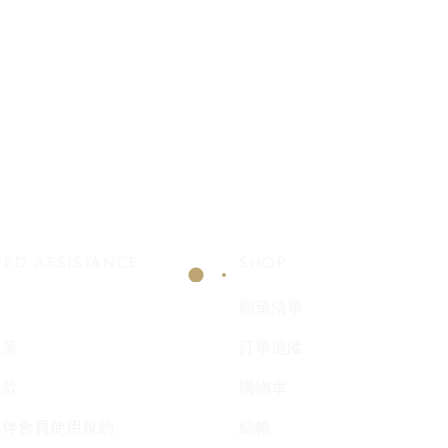
TED ASSISTANCE
SHOP
答
願望清單
政策
訂單追蹤
條款
購物車
夥伴會員使用規約
結帳