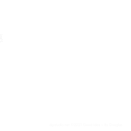
惠
dg-studio.net ©2021 Good Idea ~ By Douglas