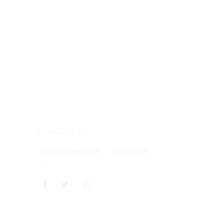
FOLLOW US
所有訂單都免運費（限台灣本島
內）