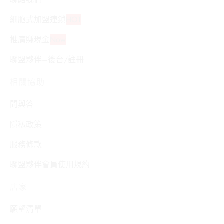
細胞式加盟連鎖
HOT
推廣賺現金
Now
聯盟夥伴–後台/註冊
相關協助
問與答
隱私政策
服務條款
聯盟夥伴會員使用規約
店家
願望清單