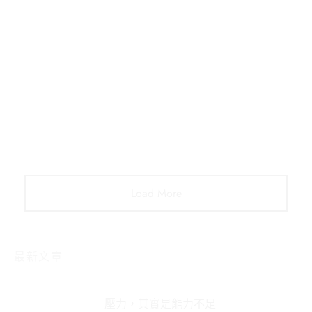
生活札記
不經一番寒徹骨，焉得梅花撲鼻香～
生活札記
人要懂得感恩！
Load More
最新文章
壓力，其實是能力不足