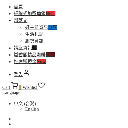
關
首頁
鍵
細胞式加盟連鎖
HOT
字:
部落文
好主意資訊
分享
生活札記
趨勢資訊
講座資訊
讚
嵐香閣精品咖啡
回甘
推廣賺現金
Now
登入
Cart
0
Wishlist
Language
中文 (台灣)
English