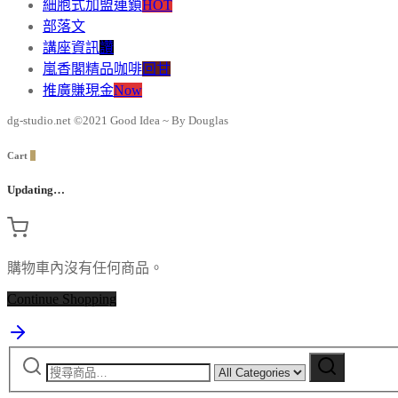
細胞式加盟連鎖
HOT
部落文
講座資訊
讚
嵐香閣精品咖啡
回甘
推廣賺現金
Now
dg-studio.net ©2021 Good Idea ~ By Douglas
Cart
0
Updating…
購物車內沒有任何商品。
Continue Shopping
搜
Narrow
搜
by
尋
尋
category: