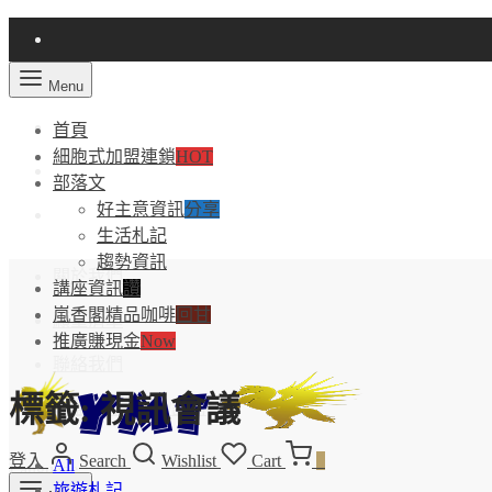
Menu
首頁
細胞式加盟連鎖
HOT
部落文
好主意資訊
分享
生活札記
趨勢資訊
關於我們
講座資訊
讚
嵐香閣精品咖啡
回甘
願望清單
推廣賺現金
Now
聯絡我們
標籤:
視訊會議
聯盟夥伴–後台/註冊
登入
Search
Wishlist
Cart
0
All
Language
旅遊札記