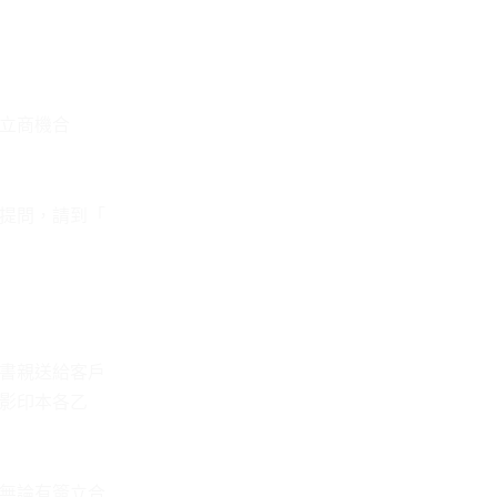
立商機合
提問，請到「
書親送給客戶
影印本各乙
無論有簽立合