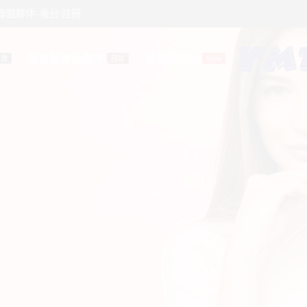
聯盟夥伴–後台/註冊
嵐香閣精品咖啡
推廣賺現金
讚
回甘
Now