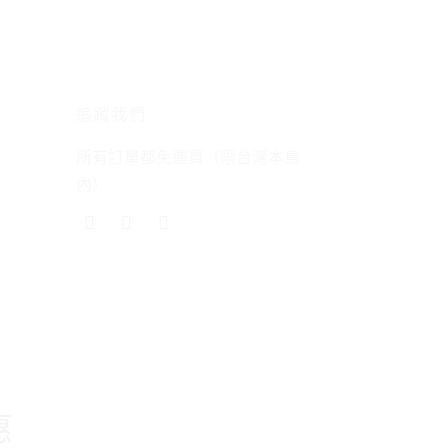
追蹤我們
所有訂單都免運費（限台灣本島
內）
惠