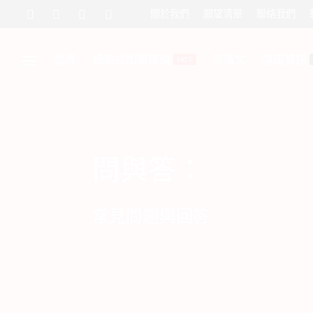
關於我們
願望清單
聯絡我們
首頁
細胞式加盟連鎖
部落文
講座資訊
HOT
問與答：
常見問題與回答