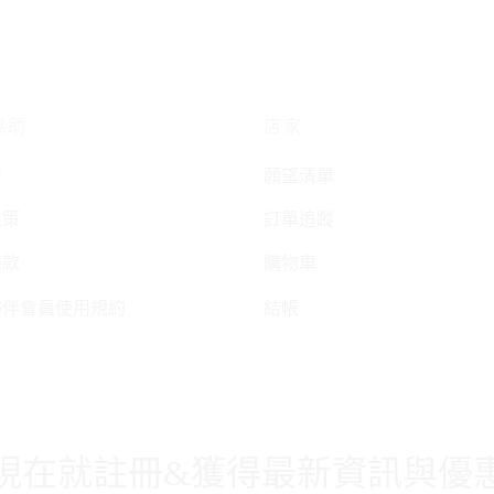
協助
店家
答
願望清單
政策
訂單追蹤
條款
購物車
夥伴會員使用規約
結帳
現在就註冊&獲得最新資訊與優