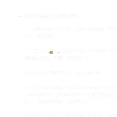
想要簽立合作的流程如何？
一、先完成在網上下訂單，並在結帳時備註「要簽
作」，完成匯款。
二、在完成訂單後，若還有商機合作方面的問題想
趨勢商機合作
」頁面，與我們聯絡。
專員在產品送達的同時會一併為您做說明。
三、我們確認訂單後，會派專員將產品及合作申請
（同時請客戶方也先準備好簽約人之身份證正反面
份），專員會先向客戶做合作說明。
客戶在聽完說明後，仍可決定簽立合作與否，買方