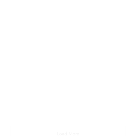
態度
生活札記
世界上唯一可以不勞而獲的就是貧窮
Load More