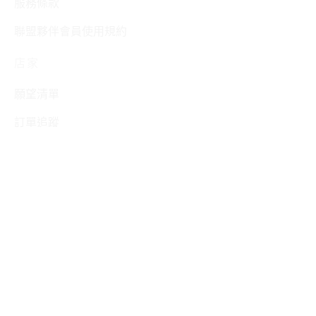
服務條款
聯盟夥伴會員使用規約
店家
願望清單
訂單追蹤
購物車
結帳
追蹤我們
所有訂單都免運費（限台灣本島內）