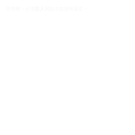
很抱歉，必須
登入
網站才能發佈留言。