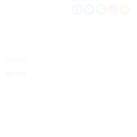
關於我們
關於我們
聯絡我們
細胞式加盟連鎖
HOT
推廣賺現金
Now
聯盟夥伴–後台/註冊
相關協助