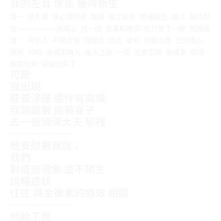
我的左耳 像是 獲得新生
唯一 還影響 我心情的是 腹部 起了紅疹 奇癢無比 讓人 無法忍
受 ⋯⋯⋯⋯⋯⋯⋯⋯ 我馬上 找一個 皮膚科專家 他只瞥了一眼 就跟我
說： 有些人 不適合服 青黴素 因此 會有 過敏反應 您別擔心
服用 12粒 金黴素藥丸 幾天之後 一切 就會正常 金黴素 取得
預期效果 斑點消失了
可是
我出現
膝蓋浮腫 還伴有高燒
我踉蹌著 拖著身子
去一個資深大夫 那裡
⋯⋯⋯⋯⋯⋯
他安慰著我說：
我們
對這些現象 並不陌生
這種症狀
往往 與金黴素的療效 相關
⋯⋯⋯⋯⋯⋯
他給了我