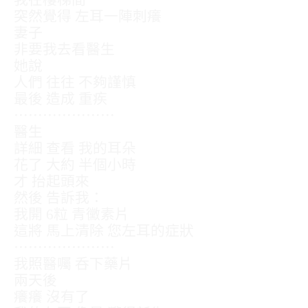
突然覺得 左耳一陣刺癢
妻子
非要我去看醫生
她說
人們 往往 不夠謹慎
最後 造成 重疾
⋯⋯⋯⋯⋯⋯⋯
醫生
詳細 查看 我的耳朵
花了 大約 半個小時
才 抬起頭來
然後 告訴我：
我開 6粒 青黴素片
這將 馬上清除 您左耳的症狀
⋯⋯⋯⋯⋯⋯⋯
我照醫囑 呑下藥片
兩天後
癢癢 沒有了