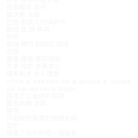
也混雜在 其中
猶太教 法師
在他 那感人的悼詞中
敘述 我 與 疾病
如何
堅強 搏鬥 對抗的 經過
可惜
最後 還是 藥石罔效
不幸 死於 青春年少
痛失英才 令人遺憾…
到了陰間 我 才在無意當中 知道 我 最初的毛病 那 左耳的癢癢
其實 只是一隻蚊子的叮咬 所引起的.............
我死了之後終於知道
醫生用藥 治病
通常
只治好他負責的這個毛病
至於
傷害了另外的那一個器官