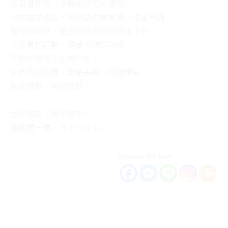
沒有哪件事，不動手就可以實現。
世界雖然殘酷，但只要你願意走，總會有路；
看不到美好，是因為你沒有堅持走下去。
人生貴在行動，遲疑不決的時候，
不妨先邁出小小的一步。
前進不必遺憾，若是美好，叫做精彩；
若是糟糕，叫做經歷。
生不帶來，死不帶去～
勇敢闖一闖，才不枉此生……
Spread the love