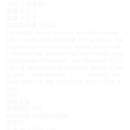
32粒 土黴素藥片
奇蹟 發生了
高燒 不見了
膝蓋的浮腫 也消失
不過 我的腎臟 卻出現了 致命的疼痛 專家 被請到了我的床邊
他斷定 致命疼痛 是服用土黴素的結果 千萬不能 掉以輕心 腎臟
畢竟是要害部位 ⋯⋯⋯⋯⋯⋯ 於是 他讓一名女護士 給我打了 好幾
針 強效抗生素 將我 體內的細菌 通通 消滅光了 這療法 是經過
現代化的醫學實驗 和 無數次檢查、測試 所確認出來的 但在 我
的體內 連一個 活著的細菌 都不存在的 同時 我的肌肉 和 神經
束 也遭受了 跟細菌 同樣的命運 ⋯⋯⋯⋯⋯⋯⋯ 最後 醫師說 只有
大劑量 氯黴素 才能 挽救 我的小命 於是 我服下 大劑量的 氯
黴素……
終於
在幾天後
敬仰我的人們
紛紛前來 參加我的葬禮
甚至於
許多 遊手好閒之徒