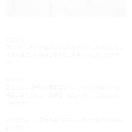
死亡公式 ：
因為沒錢→所以不學習→沒有賺錢的能力→繼續沒有錢→
繼續不學習→繼續沒有賺到錢→永遠不會有錢（惡性循
環）
成功公式：
因為沒錢→想辦法也要學習能力→心態端正地尋找賺錢的
事業→開始有錢→不斷學習（擁有人脈）→越來越有錢
（良性循環）
比爾蓋茨說：人生最痛苦的事情就是陷入惡性循環而永無
翻身之力！