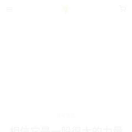
字:
趨勢資訊
相信它是一股很大的力量