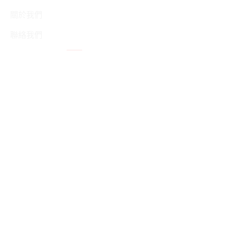
關於我們
聯絡我們
細胞式加盟連鎖
HOT
推廣賺現金
Now
聯盟夥伴–後台/註冊
相關協助
問與答
隱私政策
服務條款
聯盟夥伴會員使用規約
店家