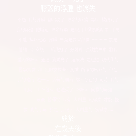
膝蓋的浮腫 也消失
不過 我的腎臟 卻出現了 致命的疼痛 專家 被請到了
我的床邊 他斷定 致命疼痛 是服用土黴素的結果 千萬
不能 掉以輕心 腎臟 畢竟是要害部位 ⋯⋯⋯⋯⋯⋯ 於是
他讓一名女護士 給我打了 好幾針 強效抗生素 將我
體內的細菌 通通 消滅光了 這療法 是經過 現代化的
醫學實驗 和 無數次檢查、測試 所確認出來的 但在
我的體內 連一個 活著的細菌 都不存在的 同時 我的
肌肉 和 神經束 也遭受了 跟細菌 同樣的命運
⋯⋯⋯⋯⋯⋯⋯ 最後 醫師說 只有 大劑量 氯黴素 才能 挽
救 我的小命 於是 我服下 大劑量的 氯黴素……
終於
在幾天後