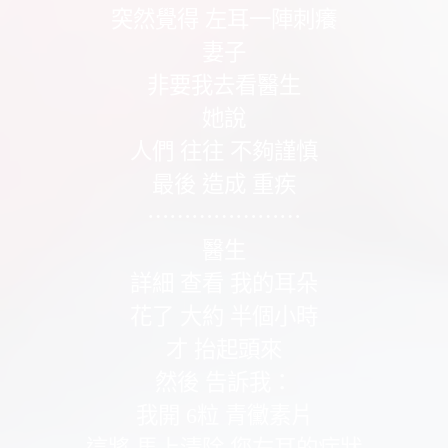
突然覺得 左耳一陣刺癢
妻子
非要我去看醫生
她說
人們 往往 不夠謹慎
最後 造成 重疾
⋯⋯⋯⋯⋯⋯⋯
醫生
詳細 查看 我的耳朵
花了 大約 半個小時
才 抬起頭來
然後 告訴我：
我開 6粒 青黴素片