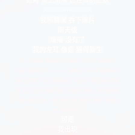
這將 馬上清除 您左耳的症狀
⋯⋯⋯⋯⋯⋯⋯
我照醫囑 呑下藥片
兩天後
癢癢 沒有了
我的左耳 像是 獲得新生
唯一 還影響 我心情的是 腹部 起了紅疹 奇癢無比
讓人 無法忍受 ⋯⋯⋯⋯⋯⋯⋯⋯ 我馬上 找一個 皮膚科專
家 他只瞥了一眼 就跟我說： 有些人 不適合服 青黴
素 因此 會有 過敏反應 您別擔心 服用 12粒 金黴素
藥丸 幾天之後 一切 就會正常 金黴素 取得 預期效
果 斑點消失了
可是
我出現