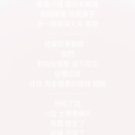
膝蓋浮腫 還伴有高燒
我踉蹌著 拖著身子
去一個資深大夫 那裡
⋯⋯⋯⋯⋯⋯
他安慰著我說：
我們
對這些現象 並不陌生
這種症狀
往往 與金黴素的療效 相關
⋯⋯⋯⋯⋯⋯
他給了我
32粒 土黴素藥片
奇蹟 發生了
高燒 不見了