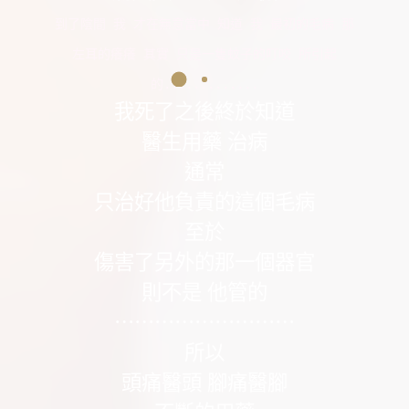
到了陰間 我 才在無意當中 知道 我 最初的毛病 那
左耳的癢癢 其實 只是一隻蚊子的叮咬 所引起
的.............
我死了之後終於知道
醫生用藥 治病
通常
只治好他負責的這個毛病
至於
傷害了另外的那一個器官
則不是 他管的
⋯⋯⋯⋯⋯⋯⋯⋯⋯
所以
頭痛醫頭 腳痛醫腳