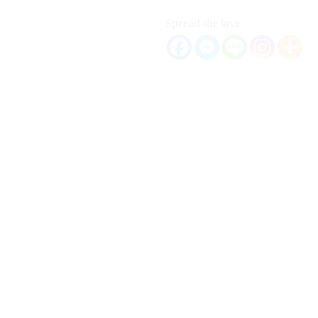
Spread the love
生活札記
當你對自己很好，生命將對你嚴格；
當你對自己嚴格，生命將對你很好！
By
Douglas
on
2021-11-06
Spread the love…
Spread the love