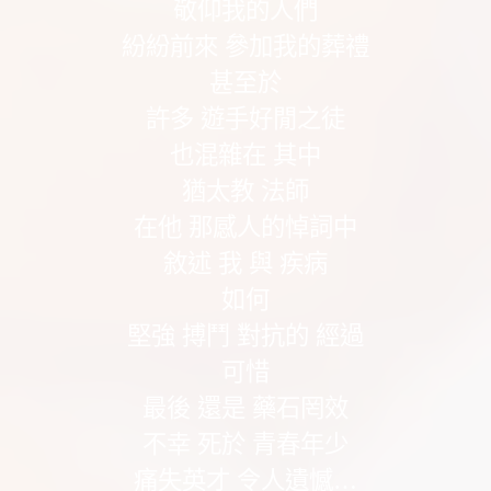
敬仰我的人們
紛紛前來 參加我的葬禮
甚至於
許多 遊手好閒之徒
也混雜在 其中
猶太教 法師
在他 那感人的悼詞中
敘述 我 與 疾病
如何
堅強 搏鬥 對抗的 經過
可惜
最後 還是 藥石罔效
不幸 死於 青春年少
痛失英才 令人遺憾…